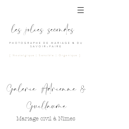
les jolies secondes
PHOTOGRAPHE DE MARIAGE & DU
SAVOIR-FAIRE
[ Nostalgique | Sensible | Organique ]
Galerie Adrienne &
Guillaume
Mariage civil à Nîmes