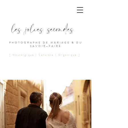
les jolies secondes
PHOTOGRAPHE DE MARIAGE & DU
SAVOIR-FAIRE
[ Nostalgique | Sensible | Organique ]